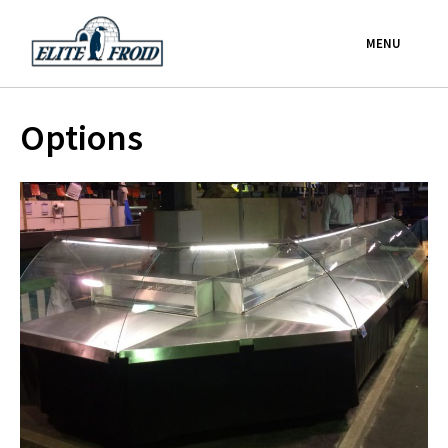
Passer
au
MENU
contenu
Options